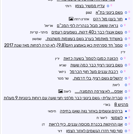
☼
o
עדיין ממשיך בצפון
רותי
☼
o
גשם בינוני בת"א
paz
☼
●
חור בענן מול רהט
אהרון רוזה
☼
o
נראה ששוב מבול בנהריה לפי המכ"ם
אריאל
☼
o
גשם אנגלי כבר כ40 דקות. נשמעים רעמים
מיתר- קריות
☼
o
באשדוד מאתמול בערב גשם בעוצמות משתנות.
שמשון
☼
o
טמפ' חד ספרתית כאן באמצע היום(9.8), לא קרה לפחות מאז שנת 2017
ירין
☼
o
הכוונה כמובן לטמפ' בשעה כזאת
ירין
☼
o
גשם בינוני רציף כבר כמה שעות
שגיא
☼
o
רכבת עננים מעל חוף הכרמל
ניזאר
☼
o
ירושלים גשם רציף, בלי דרמות.
שר מטר
o
☼
ליאת
☼
o
אופס... לא צורפה התמונה....
ליאת
☼
o
טבריה עלית- גשם בינוני כבר מלפני חצי שעה עם רוחות בינוניות 9 מעלות
מרגיש 8
בארי
☼
●
ברקים וגשמים באזור נווה שאנן בחיפה
חיפאי
☼
●
לשמשי
ליאור ח
☼
o
אגן ההיקוות בכנרת מכוסה עננים. כיף לראות
דן
☼
o
סוף סוף חזרו הגשמים לאזור הצפון
דור