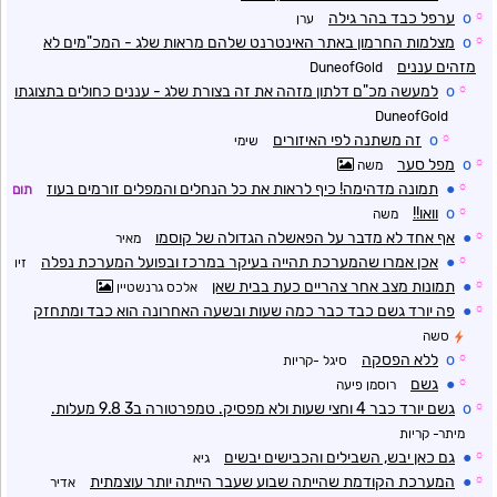
☼
o
ערפל כבד בהר גילה
ערן
☼
o
מצלמות החרמון באתר האינטרנט שלהם מראות שלג - המכ"מים לא
מזהים עננים
DuneofGold
☼
o
למעשה מכ"ם דלתון מזהה את זה בצורת שלג - עננים כחולים בתצוגתו
DuneofGold
☼
o
זה משתנה לפי האיזורים
שימי
☼
o
מפל סער
משה
☼
●
תמונה מדהימה! כיף לראות את כל הנחלים והמפלים זורמים בעוז
תום
☼
o
וואו!!
משה
☼
●
אף אחד לא מדבר על הפאשלה הגדולה של קוסמו
מאיר
☼
●
אכן אמרו שהמערכת תהייה בעיקר במרכז ובפועל המערכת נפלה
זיו
☼
●
תמונות מצב אחר צהריים כעת בבית שאן
אלכס גרנשטיין
☼
●
פה יורד גשם כבד כבר כמה שעות ובשעה האחרונה הוא כבד ומתחזק
סשה
☼
o
ללא הפסקה
סיגל -קריות
☼
●
גשם
רוסמן פיעה
☼
o
גשם יורד כבר 4 וחצי שעות ולא מפסיק. טמפרטורה ב3 9.8 מעלות.
מיתר- קריות
☼
●
גם כאן יבש, השבילים והכבישים יבשים
גיא
☼
●
המערכת הקודמת שהייתה שבוע שעבר הייתה יותר עוצמתית
אדיר