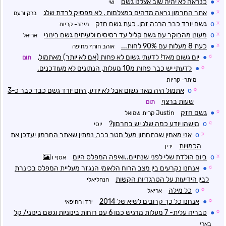
☼
●
כנראה לא יהיה שוב אצלנו גשם
שי
☼
●
אתר החרמון נראה מדהים במצלמות , לא מפסיק לרדת שלג
ברק ורעם
☼
o
גשם יורד כבר הרבה זמן. כעת גשם חזק
מיתר- קריות
☼
o
מעונן מהבוקר עם גשם קליל עד רסיסים ולעיתים גשם בינוני
אריאל
☼
●
כעת 8 מעלות עם 90% לחות...
אוהב חורף מחיפה
☼
●
יום גשום מאד! לדעתי גשום לא פחות (אם לא יותר) מאתמול,
תום
☼
●
לדעתי יש כבר פחות מ10 מעלות, הנתונים לא מעודכנים.
מיתר- קריות
☼
o
אתמול היה מאד גשום אבל לא יודע, היום יורד גשם כבד כבר כ-3
שעות ברצף
תום
☼
●
גשם חזק
Justin קרית שמואל
☼
o
מישהו יודע כמה שלג יש בחרמון?
יוסי
☼
o
אני מאמין שבתחתון מעל מטר כבר, נמתין שאתר החרמון יעדכן את
הכמויות
ירין
☼
o
ביום הולדת שלי לפני שנתיים..ואיפה המפלס היום
אסף ו
☼
●
אנחנו נקרעים בין מצב הרוח הלאומי הנגזר מעליית המפלס בכינרת
לבין הידיעות על הטרגדיות הקשות
הנחליאלי
☼
o
כל מילה
אריאל
☼
●
אנחנו כל כך קרובים לשיא של 2014
ירדן החיפאי
☼
●
טבריה עלית- 7 מעלות מרגיש כמו 6 עם רוחות בינוניות וגשם בינוני/ קל
בארי