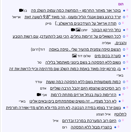
תום
☼
●
בוקר אור מאזור החרמון - המחשה כמה עמוק השלג פה
בן
☼
o
יורד כרגע גשם אנגלי קליל ומעונן , קר מאוד 9.8° לשעה זאת
אריאל
☼
o
תודה אריאל על העידכונים מראשלצ ;)
מייק
☼
●
נחל הירקון הבוקר
יוחנן
☼
o
לכל השואלים על זרימות נחלים, הכי טוב להתעדכן, עם רשות הטבע
והגנים.
אמליה
☼
o
הגשם טיפה צפונית מהעיר שלי . טיפה באסה
דוד(דרום)
☼
●
סערה בכוס מים
שלום דוד
☼
o
גשום ללא הפסקה ב גשם בינוני מאתמול בלילה
טל
☼
●
בן, סרטון יפה מאוד באמת כמות השלג שם מדהימה וכיף לראות את זה
בארי
☼
o
כמות משמעותית גשם ללא הפסקה כמה שעות
עודד
☼
o
רוב הסיכוים שהצפון היום יקבל הרבה שוליים
אדם
☼
●
הזרימות כעת בנחל ארזים מתחת לרמות
אבי
☼
●
לא הכל מצפין... זה גושים שמתפתחים בים ובאים אלינו
בארי
☼
●
גשם יורד בצפון במידה הנכונה, לא חזק מדי ולא חלש מדי אווירה חורפית
לחלוטין
אייל הצפון
☼
o
היום רוב המערכת במרכז ובדרום
אייל
☼
●
בקצרין מבול ללא הפסקה
רום