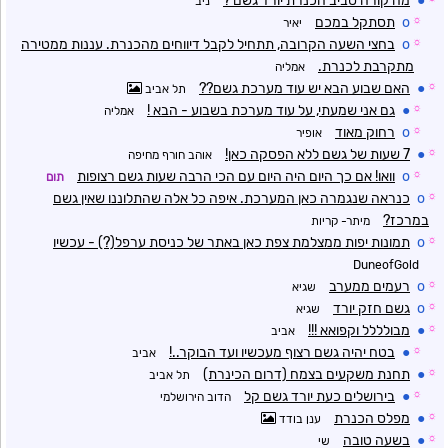
●
מה קורה סביב הכנרת יורד גשם ?
ניב
☼
o
תסתקל במכם
יאיר
☼
o
בחצי השעה הקרובה, תתחיל לקבל דיווחים מהכנרת. עננות ממטירה
מתקרבת לכנרת.
אמליה
☼
●
האם שבוע הבא יש עוד מערכת גשם??
תל אביב
☼
●
גם אני שמעתי, על עוד מערכת בשבוע - הבא !
אמליה
☼
o
רחוק מאוד
אופיר
☼
●
7 שעות של גשם ללא הפסקה כאן!
אוהב חורף מחיפה
☼
o
וואו! אם כך היום היה היום עם הכי הרבה שעות גשם רצופות
תום
☼
o
כנראה שנגמרה כאן המערכת. איפה כל אלה שהתלוננו שאין גשם
במרכז?
מיתר- קריות
☼
o
תמונות יפות ממצלמת צפת כאן באתר של כניסת ערפל(?) - עכשיו
DuneofGold
☼
o
רעמים ממערב
שגיא
☼
o
גשם חזק יורד
שגיא
☼
●
מבולללל וקפואא !!!
אביב
☼
●
בטח יהיה גשם רצוף מעכשיו ועד הבוקר..!
אביב
☼
●
תחנת משקעים בצמח (דרום הכינרת)
תל אביב
☼
●
בירושלים כעת יורד גשם קל
הדוב הירושלמי
☼
●
מפלס הכנרת
ענן בודד
☼
●
בשעה טובה
שי