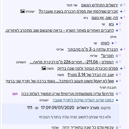
☼
o
ירושלים התחדש הגשם
שר מטר
☼
●
זוכרים שצילמתי את מפלס הכנרת בשנה שעברה?
ישעיהו
☼
●
פה, שוב, אין גשם
גיא
☼
●
גיא
שי
☼
●
לחברים האחרים מאזור השרון - נראה שהגשם שוב מתקרב לאזורינו.
איתן
☼
●
לאיתן
שי
☼
●
הכנרת עלתה ב-3 ס"מ מהבוקר
אליחי
☼
o
חסרים*
אליחי
☼
o
המפלס - 211.06-. חסרים 226 ס"מ לכינרת מלאה...
השוחט
☼
●
מפלס הכינרת הבוקר ולפני שנה בדיוק
משה
☼
o
אגב זה הבדל של 3.14 מטר!!
משה
☼
●
וואו! לא ייאמן! פשוט תענוג להסתכל... גשמי ברכה של חורף שני ברצף
חובבת חורף
☼
o
מדהים! עליה משמעותית וקריטית! שרק תמשיך לעלות ככה
תום
●
כמובן שרוב העליה שייכת לחורף שעבר
ישעיהו
מיקום:
מערב ירושלים
09/01/2020 17:09
111
ולא כפי שניתן לחשוב שזה עלה בחורף הנוכחי
☼
o
עכשיו צלם כל שנה בתאריך הזה
שלמי