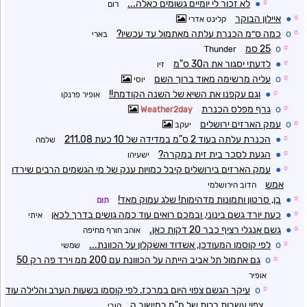
☼
●
לא זכור לי יומיים גשומים כאלה...
רום
☼
●
איילון הבוקר
קלינט אדרי
☼
o
כמה ס״מ הכנרת עלתה מאתמול עד עכשיו?
בארי
☼
o
25 סמ
Thunder
☼
●
לדעתי יסגור את ה30 ס"מ
זיו
☼
o
עליה מרשימה מאוד ברוך השם
יוסי
☼
●
וגם עקפנו את השיא של השנה הקודמת!!
אופיר פרנקו
☼
o
גרף מפלס הכנרת
Weather2day
☼
o
עמק הארזים ירושלים
יעקב
☼
●
הכנרת עלתה בעוד 2 ס"מ במדידה של 10 כעת 211.08
שלמה
☼
●
הגעת לסכר בית זית במקרה?
ישעיהו
☼
●
עמק הארזים בירושלים קיבל כמויות ענק של מי הגשמים הרבים שירדו
אמש
הדוב הירושלמי
☼
●
בן, סרטון ותמונות מדהימות! שלג עמוק מאד!
תום
☼
●
כעת יורד גשם בינוני, ובמכם רואים עוד כמה גושים בדרך לכאן
איתי
☼
●
גשם אנגלי רציף כבר 20 דקות כאן.
אוהב חורף מחיפה
☼
o
לפי קוסמו המעודכן, אשדוד ואשקלון על הכוונת...
שמשי
☼
o
גם אתמול תל אביב הייתה על הכווונת עם 200 ממ וירד פה רק 50
אופיר
☼
o
עיקר הגשם צפוי היום במרכז. לפי קוסמו בשעות הערב והלילה עוד
צפוי עשרות רבות של מ"מ במישור ה
קובי