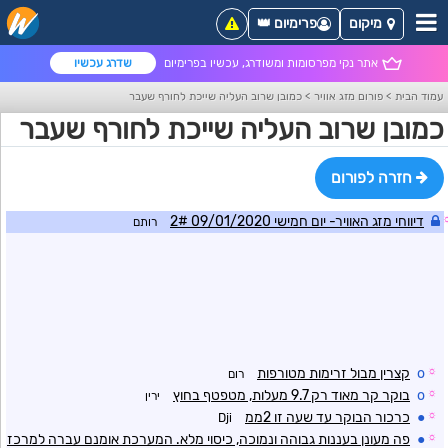
מיקום
פרימיום 👑
אתר נקי מפרסומות ומשודרג, עכשיו בפרימיום
שדרג עכשיו
עמוד הבית
>
פורום מזג אוויר
>
כמובן שרוב העליה שייכת לחורף שעבר
כמובן שרוב העליה שייכת לחורף שעבר
חזרה לפורום
דיווחי מזג האוויר- יום חמישי 09/01/2020 2#
רותם
☼
o
קצרין מבול זרימות מטורפות
רום
☼
o
בוקר קר מאוד רק 9.7 מעלות, מטפטף בחוץ
ירין
☼
●
כרכור הבוקר עד שעה זו 2ממ
Dji
☼
●
פה מעונן בעננות גבוהה ונמוכה, כיסוי מלא. המערכת אומנם עברה למרכז