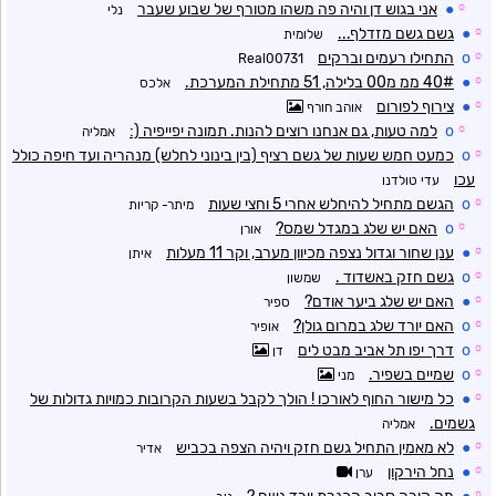
☼
●
אני בגוש דן והיה פה משהו מטורף של שבוע שעבר
נלי
☼
●
גשם גשם מזדלף...
שלומית
☼
o
התחילו רעמים וברקים
Real00731
☼
●
40# ממ מ00 בלילה, 51 מתחילת המערכת.
אלכס
☼
●
צירוף לפורום
אוהב חורף
☼
o
למה טעות, גם אנחנו רוצים להנות. תמונה יפייפיה (:
אמליה
☼
o
כמעט חמש שעות של גשם רציף (בין בינוני לחלש) מנהריה ועד חיפה כולל
עכו
עדי טולדנו
☼
o
הגשם מתחיל להיחלש אחרי 5 וחצי שעות
מיתר- קריות
☼
o
האם יש שלג במגדל שמס?
אורן
☼
●
ענן שחור וגדול נצפה מכיוון מערב, וקר 11 מעלות
איתן
☼
o
גשם חזק באשדוד .
שמשון
☼
●
האם יש שלג ביער אודם?
ספיר
☼
o
האם יורד שלג במרום גולן?
אופיר
☼
o
דרך יפו תל אביב מבט לים
דן
☼
o
שמיים בשפיר.
מני
☼
●
כל מישור החוף לאורכו ! הולך לקבל בשעות הקרובות כמויות גדולות של
גשמים.
אמליה
☼
●
לא מאמין התחיל גשם חזק ויהיה הצפה בכביש
אדיר
☼
●
נחל הירקון
ערן
☼