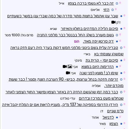
☼
o
זה כבר לא גשמי ברכה בצפון
אייל
☼
o
הזוי
אליאס
☼
●
שבר ענן אתמול בחצות מתוך סדרה של כמה שברי ענן במשך כשעתיים
ז'ק
☼
●
סיכום הלילה המדהים בחולון והאיזור
שגיא
☼
o
גשם מעורב בשלג החל בבנטל כבר מלפני החניה
מרום גולן 1000 מטר
☼
●
ז׳ק סרטון יפה מאד.
תום
☼
o
טבריה עלית גשם בינוני מלפני חמש דקות בערך היה רעם חזק נראה
שמשהו עוצמתי בא
בארי
☼
●
סיכום יומי - קרית גת
מינקי
☼
●
הזרימות היום במוצא
אבי
☼
●
שימו לב ! מוצא לפני שנה
אבי
☼
o
זרימה חזקה בנחל ערוגות, כביש- 90 הערבה הוצף, וסגור ! כבר שעות
מוקדם יותר.
אמליה
☼
o
כבר כמה זמן שהגשם החזק רק באזור הצפון ומישור החוף הצפוני לאחר
שנחלש מעט במרכז ובדרום
עדי טולדנו
☼
o
הירדן הדרומי בספיקה של 137 מ״ק , מעניין לראות אם ים המלח יקבל איזה
ס״מ שניים
דן
☼
●
לדניאל
אהוד
☼
●
הצפון
מאיר