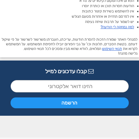
הפורום אינו המקום לקיטורים על מז"א
הודעות חסרות תוכן או כותרת יוסרו
אין להשתמש בשירות קיצור כתובות
אין לפרסם תחזית או אזהרות מטעם הגולש
יש לשמור על תרבות שיחה נעימה
למה נמחקה לי הודעה?
למנהלי האתר שמורה הזכות להסרת הודעות, עריכתן, העברתן משרשור לשרשור על פי שיקול
דעתם. בקשת הסברים, תלונות וכו' על גבי הפורום יובילו לחסימת המשתמש. על המשתמש
לקרוא את
תנאי השימוש
המלאים, לוודא שהוא מבין ומסכים לכל תנאי השימוש.
גלישה מהנה!
קבלו עדכונים למייל