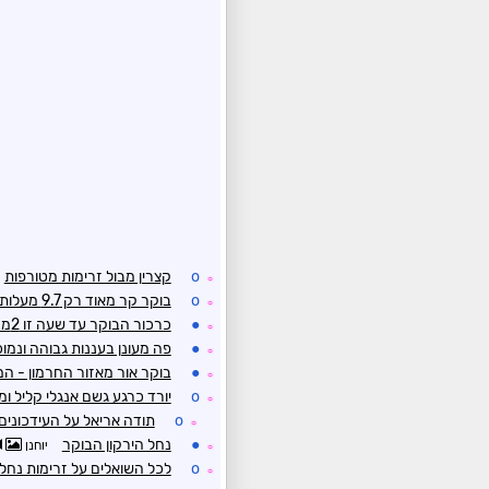
o
קצרין מבול זרימות מטורפות
☼
o
בוקר קר מאוד רק 9.7 מעלות, מטפטף בחוץ
☼
●
כרכור הבוקר עד שעה זו 2ממ
☼
●
פה מעונן בעננות גבוהה ונמ
☼
●
בוקר אור מאזור החרמון - 
☼
o
יורד כרגע גשם אנגלי קליל ומעונן , קר 
☼
o
תודה אריאל על העידכונים
☼
●
נחל הירקון הבוקר
יוחנן
☼
o
לכל השואלים על זרימות נחלי
☼