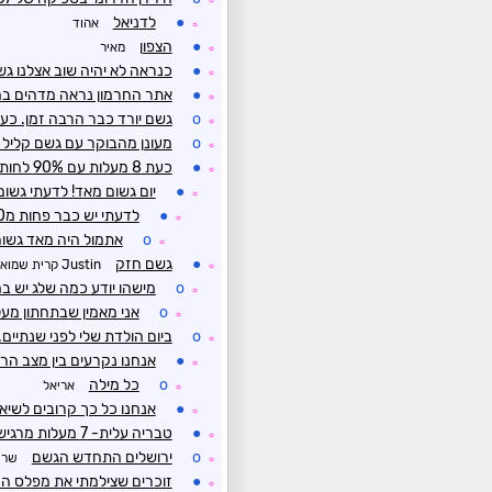
●
לדניאל
אהוד
☼
●
הצפון
מאיר
☼
●
כנראה לא יהיה שוב אצלנו ג
☼
●
אתר החרמון נראה מדהים במ
☼
o
גשם יורד כבר הרבה זמן. כע
☼
o
מעונן מהבוקר עם גשם קליל ע
☼
●
כעת 8 מעלות עם 90% לחות...
☼
●
יום גשום מאד! לדעתי גשום
☼
●
לדעתי יש כבר פחות מ10 מעלות, הנתונים לא מעודכנים.
☼
o
אתמול היה מאד גשום אבל
☼
●
גשם חזק
Justin קרית שמואל
☼
o
מישהו יודע כמה שלג יש ב
☼
o
אני מאמין שבתחתון מעל
☼
o
ביום הולדת שלי לפני שנתיים
☼
●
אנחנו נקרעים בין מצב הר
☼
o
כל מילה
אריאל
☼
●
אנחנו כל כך קרובים לשיא של 
☼
●
טבריה עלית- 7 מעלות מרגיש כמו 6 עם רוחות בינוניות וגשם בינוני/ קל
☼
o
ירושלים התחדש הגשם
שר 
☼
●
זוכרים שצילמתי את מפלס 
☼