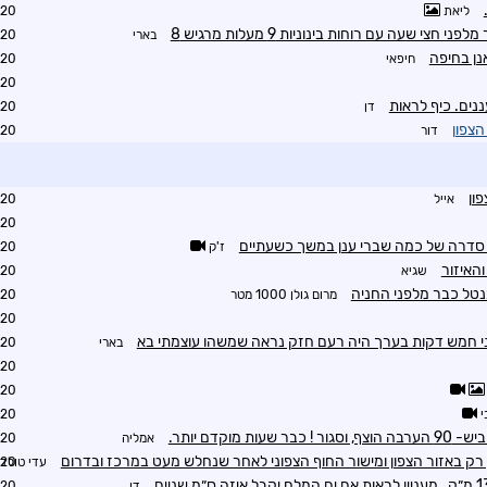
ליאת
2:44
צי שעה עם רוחות בינוניות 9 מעלות מרגיש 8
בארי
2:45
נן בחיפה
חיפאי
2:45
2:46
נים. כיף לראות
דן
2:47
הצפון
דור
2:55
ון
אייל
3:02
3:04
 סדרה של כמה שברי ענן במשך כשעתיים
ז'ק
3:17
והאיזור
שגיא
3:18
טל כבר מלפני החניה
מרום גולן 1000 מטר
3:21
3:43
ני חמש דקות בערך היה רעם חזק נראה שמשהו עוצמתי בא
בארי
3:26
3:27
3:33
י
3:40
 מוקדם יותר.
אמליה
3:40
ק באזור הצפון ומישור החוף הצפוני לאחר שנחלש מעט במרכז ובדרום
עדי טולדנ
3:45
דן
3:54