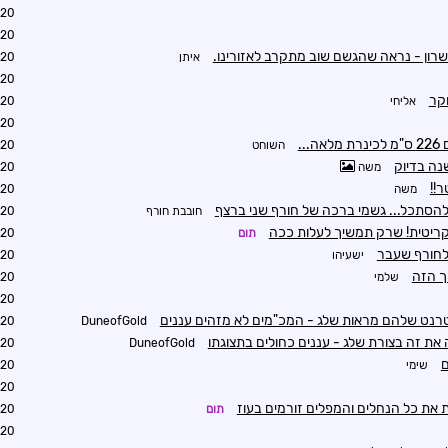
5:06
5:24
רון - נראה שהגשם שוב מתקרב לאזורינו.
איתן
6:08
6:18
אליחי
5:15
5:16
השוחט
5:23
נה בדיוק
משה
5:22
משה
5:23
וג להסתכל... גשמי ברכה של חורף שני ברצף
חובבת חורף
5:26
קריטית! שרק תמשיך לעלות ככה
תום
5:26
 לחורף שעבר
ישעיהו
7:09
ך הזה
שלמי
7:15
5:27
רנט שלהם מראות שלג - המכ"מים לא מזהים עננים
5:52
DuneofGold
ת זה בצורת שלג - עננים כחולים בתצוגתו
5:53
DuneofGold
ם
שימי
5:56
5:57
 את כל הנחלים והמפלים זורמים בעוז
תום
6:15
8:23