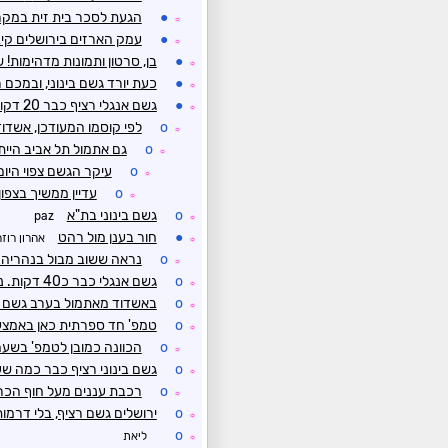
●
הגעת לסכר בית זית במק
☼
●
עמק הארזים בירושלים קיב
☼
●
בן, סרטון ותמונות מדהימות! 
☼
●
כעת יורד גשם בינוני, ובמכם 
☼
●
גשם אנגלי רציף כבר 20 דקות כאן.
☼
o
לפי קוסמו המעודכן, אשדוד 
☼
o
גם אתמול תל אביב הייתה על הכווונת
☼
o
עיקר הגשם צפוי היום
☼
o
עדיין ממשיך בצפון
☼
o
גשם בינוני בת"א
paz
☼
●
חור בענן מול רהט
אהרון רוז
☼
o
נראה ששוב מבול בנהריה 
☼
o
גשם אנגלי כבר כ40 דקות. נשמעים רעמים
☼
o
באשדוד מאתמול בערב גשם ב
☼
o
טמפ' חד ספרתית כאן באמצע היום(9.8), לא קרה לפחות מ
☼
o
הכוונה כמובן לטמפ' בשע
☼
o
גשם בינוני רציף כבר כמה שע
☼
o
רכבת עננים מעל חוף הכ
☼
o
ירושלים גשם רציף, בלי דרמות
☼
o
ליאת
☼