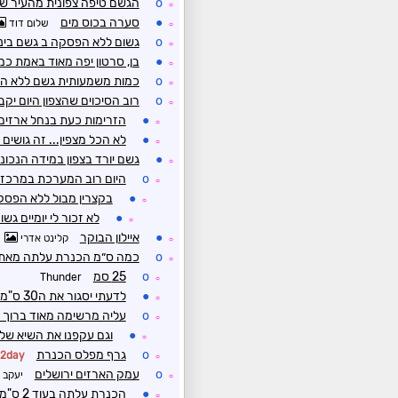
o
הגשם טיפה צפונית מהעיר של
☼
●
סערה בכוס מים
שלום דוד
☼
o
גשום ללא הפסקה ב גשם בינו
☼
●
בן, סרטון יפה מאוד באמת כ
☼
o
כמות משמעותית גשם ללא ה
☼
o
רוב הסיכוים שהצפון היום יקב
☼
●
הזרימות כעת בנחל ארזי
☼
●
לא הכל מצפין... זה גושים
☼
●
גשם יורד בצפון במידה הנכונה
☼
o
היום רוב המערכת במרכז 
☼
●
בקצרין מבול ללא הפסק
☼
●
לא זכור לי יומיים גש
☼
●
איילון הבוקר
קלינט אדרי
☼
o
כמה ס״מ הכנרת עלתה מאתמ
☼
o
25 סמ
Thunder
☼
●
לדעתי יסגור את ה30 ס"מ
☼
o
עליה מרשימה מאוד ברוך
☼
●
וגם עקפנו את השיא של
☼
o
גרף מפלס הכנרת
r2day
☼
o
עמק הארזים ירושלים
יעקב
☼
●
הכנרת עלתה בעוד 2 ס"מ במדידה של 10 כעת 211.08
☼