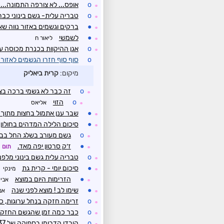
o
אופס... לא צורפה התמונה....
☼
o
טבריה עלית- גשם בינוני כבר מלפני ח
☼
●
ברקים וגשמים באזור נווה שא
☼
●
לשמשי
ליאור ח
☼
o
אגן ההיקוות בכנרת מכוסה ענ
☼
o
סוף סוף חזרו הגשמים לאזור 
מיקום:
קרית ביאליק
o
זה כבר לא גשמי ברכה בצפ
☼
o
הזוי
אליאס
☼
●
שבר ענן אתמול בחצות מתוך
☼
●
סיכום הלילה המדהים בחולון 
☼
o
גשם מעורב בשלג החל בבנ
☼
●
ז׳ק סרטון יפה מאד.
תום
☼
o
טבריה עלית גשם בינוני מלפ
☼
●
סיכום יומי - קרית גת
מינקי
☼
●
הזרימות היום במוצא
אבי
☼
●
שימו לב ! מוצא לפני שנה
אב
☼
o
זרימה חזקה בנחל ערוגות, כביש- 90 הערבה הוצף, וסגור ! כבר שעות
☼
o
כבר כמה זמן שהגשם החזק ר
☼
o
הירדן הדרומי בספיקה של 137 מ״ק , מעניין לראות אם ים המלח יקבל איזה ס״מ שניים
☼