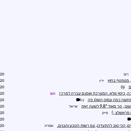
רום
9:45
ירין
9:55
9:55
Dji
וכה, כיסוי מלא. המערכת אומנם עברה למרכז
תום
9:56
המחשה כמה עמוק השלג פה
בן
0:18
מאוד 9.8° לשעה זאת
אריאל
0:25
 מראשלצ ;)
מייק
0:28
0:27
ם, הכי טוב להתעדכן, עם רשות הטבע והגנים.
אמליה
0:43