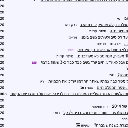
4:14
4:03
שם
שי
4:06
צלמות , לא מפסיק לרדת שלג
ברק ורעם
4:09
ת גשם חזק
מיתר- קריות
4:10
ד רסיסים ולעיתים גשם בינוני
אריאל
4:13
אוהב חורף מחיפה
4:20
 לא פחות (אם לא יותר) מאתמול,
תום
4:44
מיתר- קריות
4:48
 לא יודע, היום יורד גשם כבד כבר כ-3 שעות ברצף
תום
4:57
4:33
חרמון?
יוסי
4:40
 מטר כבר, נמתין שאתר החרמון יעדכן את הכמויות
ירין
4:48
..ואיפה המפלס היום
אסף ו
4:44
וח הלאומי הנגזר מעליית המפלס בכינרת לבין הידיעות על הטרגדיות הקשות
הנחלי
5:03
5:06
2014
ירדן החיפאי
6:28
בארי
4:45
מטר
4:47
הכנרת בשנה שעברה?
ישעיהו
4:56