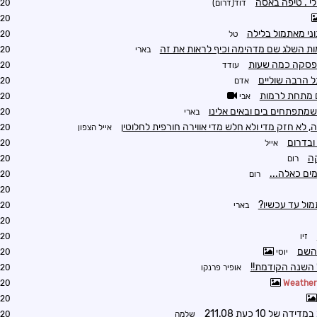
י . טיפה באסה
דוד(דרום)
0:50
0:54
ני מאתמול בלילה
טל
0:54
מות השלג שם מדהימה וכיף לראות את זה
בארי
0:58
פסקה כמה שעות
עודד
0:59
ל הרבה שוליים
אדם
0:59
ם מתחת לרמות
אבי
1:03
 שמתפתחים בים ובאים אלינו
בארי
1:04
, לא חזק מדי ולא חלש מדי אווירה חורפית לחלוטין
אייל הצפון
1:03
ובדרום
אייל
1:23
ה
רום
2:50
ומים כאלה...
רום
2:51
1:04
ול עד עכשיו?
בארי
1:10
1:15
זיו
1:16
 השם
יוסי
1:17
 השנה הקודמת!!
אופיר פרנקו
2:15
1:31
Weathe
1:11
שלמה
1:22