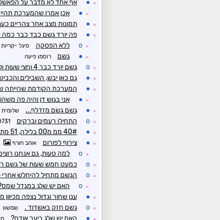
●
אף אחד לא מדבר על הפאשלה
☼
●
אכן אמרו שהמערכת תהיי
☼
●
תמונות מצב אחר צהריים כעת
☼
●
פה יורד גשם כבד כבר כמה 
☼
o
ללא הפסקה
סיגל -קריות
☼
●
גשם
רוסמן פיעה
☼
o
גשם יורד כבר 4 וחצי שעות ולא מפסיק. טמפרטורה ב3 9.8 מעלות.
☼
●
גם כאן יבש, השבילים והכביש
☼
●
המערכת הקודמת שהייתה שבו
☼
●
אני בגוש דן והיה פה משה
☼
●
גשם גשם מזדלף...
שלומית
☼
o
התחילו רעמים וברקים
0731
☼
●
40# ממ מ00 בלילה, 51 מתחילת המערכת.
☼
●
צירוף לפורום
אוהב חורף
☼
o
למה טעות, גם אנחנו רוצים 
☼
o
כמעט חמש שעות של גשם רציף 
☼
o
הגשם מתחיל להיחלש אחרי 5 וחצי שעות
☼
o
האם יש שלג במגדל שמס?
☼
●
ענן שחור וגדול נצפה מכיוון מערב, ו
☼
o
גשם חזק באשדוד .
שמשון
☼
●
האם יש שלג ביער אודם?
ספ
☼