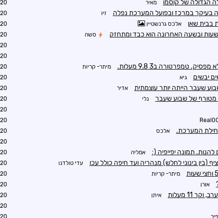
 הגדולה של קוסמו
מאיר
5:59
ה בעיקר במרכז ובפועל המערכת נפלה
זיו
6:01
 בבית שאן
אלכס גרנשטיין
6:01
שעות ובשעה האחרונה הוא כבד ומתחזק
סשה
6:01
6:05
6:38
מיתר- קריות
6:07
ים יבשים
גיא
6:22
ע שעבר הייתה יותר עוצמתית
אדיר
6:22
ו מטורף של שבוע שעבר
נלי
6:43
6:46
6:50
Real0
אלכס
6:53
6:54
להנות. תמונה יפייפיה (:
אמליה
8:05
(בין בינוני לחלש) מנהריה ועד חיפה כולל עכו
עדי טולדנו
6:58
מיתר- קריות
7:05
אורן
7:07
קר 11 מעלות
איתן
7:09
7:12
יר
7:16