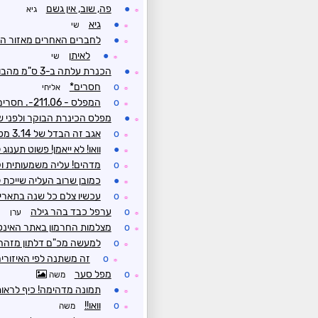
●
פה, שוב, אין גשם
גיא
☼
●
גיא
שי
☼
●
לחברים האחרים מאזור הש
☼
●
לאיתן
שי
☼
●
הכנרת עלתה ב-3 ס"מ מהבוקר
☼
o
חסרים*
אליחי
☼
o
המפלס - 211.06-. חסרים 226 ס"מ לכינרת מלאה...
☼
●
מפלס הכינרת הבוקר ולפני ש
☼
o
אגב זה הבדל של 3.14 מטר!!
☼
●
וואו! לא ייאמן! פשוט תענ
☼
o
מדהים! עליה משמעותית ו
☼
●
כמובן שרוב העליה שייכת
☼
o
עכשיו צלם כל שנה בתארי
☼
o
ערפל כבד בהר גילה
ערן
☼
o
מצלמות החרמון באתר האינט
☼
o
למעשה מכ"ם דלתון מזהה א
☼
o
זה משתנה לפי האיזורי
☼
o
מפל סער
משה
☼
●
תמונה מדהימה! כיף לראות
☼
o
וואו!!
משה
☼