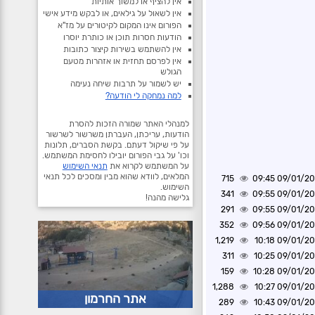
אין להציף או למשוך אותיות
אין לשאול על גילאים, או לבקש מידע אישי
הפורום אינו המקום לקיטורים על מז"א
הודעות חסרות תוכן או כותרת יוסרו
אין להשתמש בשירות קיצור כתובות
אין לפרסם תחזית או אזהרות מטעם
הגולש
יש לשמור על תרבות שיחה נעימה
למה נמחקה לי הודעה?
למנהלי האתר שמורה הזכות להסרת
הודעות, עריכתן, העברתן משרשור לשרשור
על פי שיקול דעתם. בקשת הסברים, תלונות
וכו' על גבי הפורום יובילו לחסימת המשתמש.
על המשתמש לקרוא את
תנאי השימוש
המלאים, לוודא שהוא מבין ומסכים לכל תנאי
715
09/01/2020 0
השימוש.
341
09/01/2020 0
גלישה מהנה!
291
09/01/2020 0
352
09/01/2020 0
1,219
09/01/2020 1
311
09/01/2020 1
159
09/01/2020 1
1,288
09/01/2020 1
אתר החרמון
289
09/01/2020 1