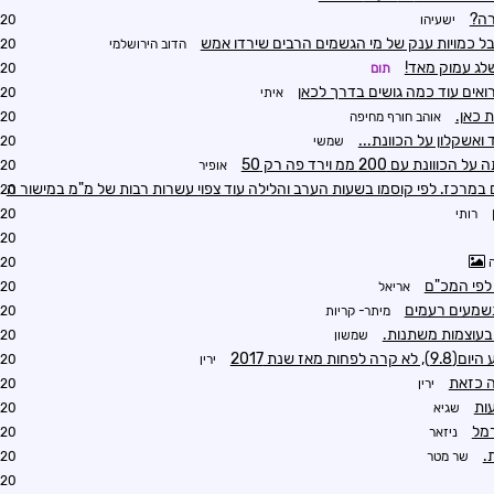
רה?
ישעיהו
4:59
ל כמויות ענק של מי הגשמים הרבים שירדו אמש
הדוב הירושלמי
8:44
שלג עמוק מאד!
תום
1:14
רואים עוד כמה גושים בדרך לכאן
איתי
1:34
אוהב חורף מחיפה
1:44
ואשקלון על הכוונת...
שמשי
1:49
 עם 200 ממ וירד פה רק 50
אופיר
1:56
 במרכז. לפי קוסמו בשעות הערב והלילה עוד צפוי עשרות רבות של מ"מ במישור ה
2:52
רותי
4:06
1:54
ה
2:02
לפי המכ"ם
אריאל
2:08
מיתר- קריות
2:28
עוצמות משתנות.
שמשון
2:33
אז שנת 2017
ירין
2:33
ה כזאת
ירין
2:34
ות
שגיא
2:36
רמל
ניזאר
2:39
.
שר מטר
2:39
2:42